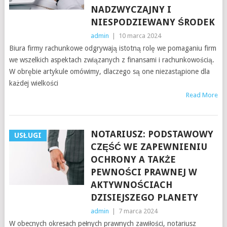
NADZWYCZAJNY I
NIESPODZIEWANY ŚRODEK
admin
|
10 marca 2024
Biura firmy rachunkowe odgrywają istotną rolę we pomaganiu firm
we wszelkich aspektach związanych z finansami i rachunkowością.
W obrębie artykule omówimy, dlaczego są one niezastąpione dla
każdej wielkości
Read More
NOTARIUSZ: PODSTAWOWY
USŁUGI
CZĘŚĆ WE ZAPEWNIENIU
OCHRONY A TAKŻE
PEWNOŚCI PRAWNEJ W
AKTYWNOŚCIACH
DZISIEJSZEGO PLANETY
admin
|
7 marca 2024
W obecnych okresach pełnych prawnych zawiłości, notariusz