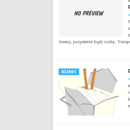
a
P
o
t
towary, pożywienie bądź osoby. Transp
BIZNES
a
A
r
k
m