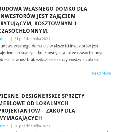
BUDOWA WŁASNEGO DOMKU DLA
INWESTORÓW JEST ZAJĘCIEM
IRYTUJĄCYM, KOSZTOWNYM I
CZASOCHŁONNYM.
dmin
|
21 października 2021
udowa własnego domu dla większości inwestorów jest
ajęciem stresującym, kosztownym ,a także czasochłonnym.
b jest również brak wykształcenia czy wiedzy z zakresu
Read More
PIĘKNE, DESIGNERSKIE SPRZĘTY
MEBLOWE OD LOKALNYCH
PROJEKTANTÓW – ZAKUP DLA
WYMAGAJĄCYCH
dmin
|
20 października 2021