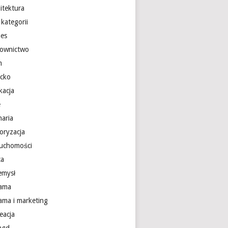
itektura
kategorii
nes
ownictwo
m
ecko
kacja
e
naria
oryzacja
ruchomości
ca
emysł
lama
lama i marketing
eacja