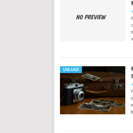
a
P
c
n
o
USŁUGI
a
F
n
m
b