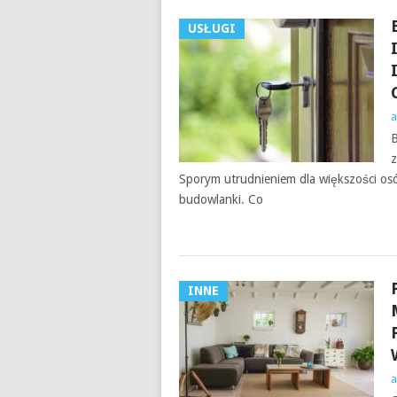
USŁUGI
a
B
z
Sporym utrudnieniem dla większości osó
budowlanki. Co
INNE
a