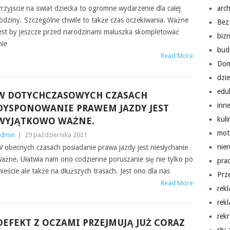
rzyjście na świat dziecka to ogromne wydarzenie dla całej
arch
odziny. Szczególne chwile to także czas oczekiwania. Ważne
Bez 
est by jeszcze przed narodzinami maluszka skompletować
biz
nie
bud
Read More
Do
dzi
edu
W DOTYCHCZASOWYCH CZASACH
inn
DYSPONOWANIE PRAWEM JAZDY JEST
kuli
WYJĄTKOWO WAŻNE.
mot
dmin
|
29 października 2021
nie
 obecnych czasach posiadanie prawa jazdy jest niesłychanie
ażne. Ułatwia nam ono codzienne poruszanie się nie tylko po
pra
ieście ale także na dłuższych trasach. Jest ono dla nas
Prz
Read More
rek
rek
rekr
DEFEKT Z OCZAMI PRZEJMUJĄ JUŻ CORAZ