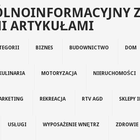
ÓLNOINFORMACYJNY 
I ARTYKUŁAMI
TEGORII
BIZNES
BUDOWNICTWO
DOM
KULINARIA
MOTORYZACJA
NIERUCHOMOŚCI
ARKETING
REKREACJA
RTV AGD
SKLEPY 
USŁUGI
WYPOSAŻENIE WNĘTRZ
ZDROWIE