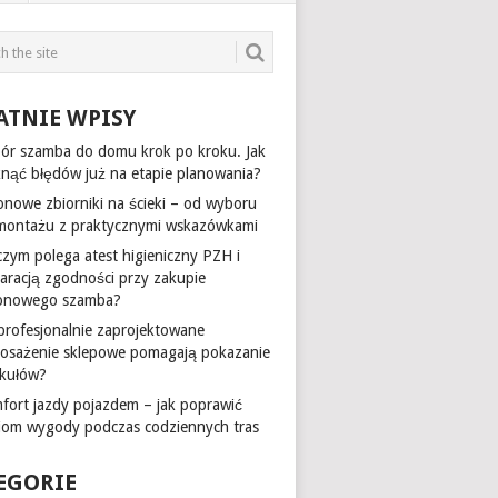
ATNIE WPISY
ór szamba do domu krok po kroku. Jak
knąć błędów już na etapie planowania?
onowe zbiorniki na ścieki – od wyboru
montażu z praktycznymi wskazówkami
czym polega atest higieniczny PZH i
laracją zgodności przy zakupie
onowego szamba?
 profesjonalnie zaprojektowane
osażenie sklepowe pomagają pokazanie
ykułów?
fort jazdy pojazdem – jak poprawić
iom wygody podczas codziennych tras
EGORIE