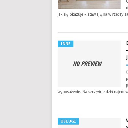
C
d
jak się okazuje – stawiają na w rzeczy s
INNE
a
E
p
j
wyposażenie. Na szczęście dziś najem
USŁUGI