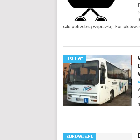
P
r
j
całą potrzebną wyprawkę. Kompletowa
USŁUGI
a
W
w
m
ZDROWIE.PL