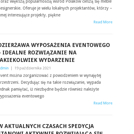
oraz większą popularnością wśród Polaków cieszą się meble
esignerskie. Oferuje je wielu lokalnych projektantów, którzy –
amej interesujące projekty. piękne
Read More
DZIERŻAWA WYPOSAŻENIA EVENTOWEGO
– IDEALNE ROZWIĄZANIE NA
JAKIEKOLWIEK WYDARZENIE
dmin
|
19 października 2021
vent można zorganizować z powodzeniem w wynajętej
rzestrzeni. Decydując się na takie rozwiązanie, wypada
ednak pamiętać, iż niezbędne będzie również należyte
 wyposażenia eventowego
Read More
W AKTUALNYCH CZASACH SPEDYCJA
STANOWI AKTYWNIE ROZWIJAJĄCĄ SIĘ