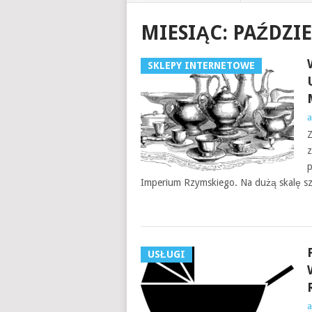
MIESIĄC:
PAŹDZIE
SKLEPY INTERNETOWE
a
Z
z
p
Imperium Rzymskiego. Na dużą skalę sz
USŁUGI
a