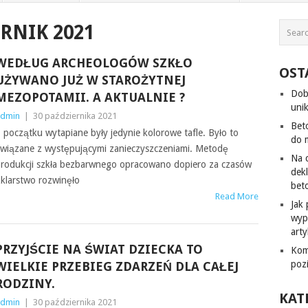
RNIK 2021
WEDŁUG ARCHEOLOGÓW SZKŁO
OST
UŻYWANO JUŻ W STAROŻYTNEJ
Dob
MEZOPOTAMII. A AKTUALNIE ?
uni
dmin
|
30 października 2021
Bet
 początku wytapiane były jedynie kolorowe tafle. Było to
do 
wiązane z występującymi zanieczyszczeniami. Metodę
Na 
rodukcji szkła bezbarwnego opracowano dopiero za czasów
dek
klarstwo rozwinęło
bet
Read More
Jak
wyp
art
PRZYJŚCIE NA ŚWIAT DZIECKA TO
Kom
poz
WIELKIE PRZEBIEG ZDARZEŃ DLA CAŁEJ
RODZINY.
KAT
dmin
|
30 października 2021