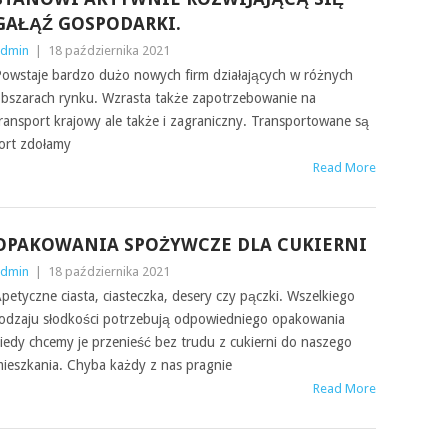
GAŁĄŹ GOSPODARKI.
dmin
|
18 października 2021
owstaje bardzo dużo nowych firm działających w różnych
bszarach rynku. Wzrasta także zapotrzebowanie na
ransport krajowy ale także i zagraniczny. Transportowane są
ort zdołamy
Read More
OPAKOWANIA SPOŻYWCZE DLA CUKIERNI
dmin
|
18 października 2021
petyczne ciasta, ciasteczka, desery czy pączki. Wszelkiego
odzaju słodkości potrzebują odpowiedniego opakowania
iedy chcemy je przenieść bez trudu z cukierni do naszego
ieszkania. Chyba każdy z nas pragnie
Read More