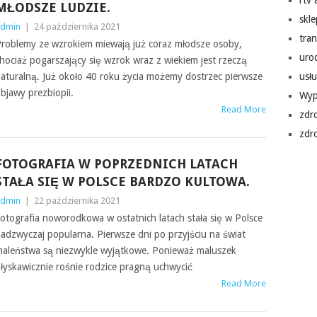
rtv
MŁODSZE LUDZIE.
skl
dmin
|
24 października 2021
tra
roblemy ze wzrokiem miewają już coraz młodsze osoby,
uro
hociaż pogarszający się wzrok wraz z wiekiem jest rzeczą
aturalną. Już około 40 roku życia możemy dostrzec pierwsze
usłu
bjawy prezbiopii.
Wyp
Read More
zdr
zdr
FOTOGRAFIA W POPRZEDNICH LATACH
STAŁA SIĘ W POLSCE BARDZO KULTOWA.
dmin
|
22 października 2021
otografia noworodkowa w ostatnich latach stała się w Polsce
adzwyczaj popularna. Pierwsze dni po przyjściu na świat
aleństwa są niezwykle wyjątkowe. Ponieważ maluszek
łyskawicznie rośnie rodzice pragną uchwycić
Read More