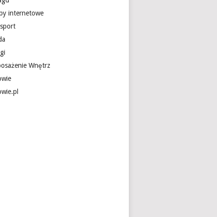
 agd
epy internetowe
nsport
da
gi
osażenie Wnętrz
owie
owie.pl