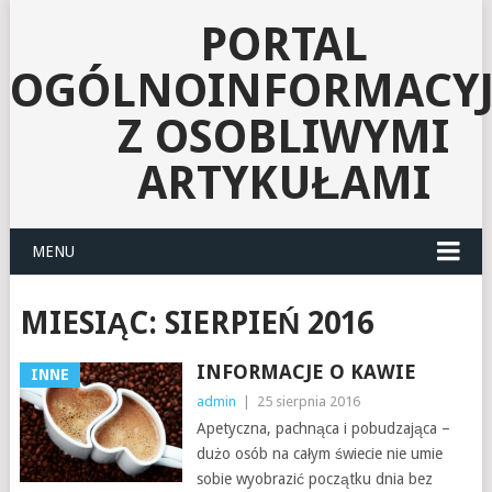
PORTAL
OGÓLNOINFORMACY
Z OSOBLIWYMI
ARTYKUŁAMI
MENU
MIESIĄC:
SIERPIEŃ 2016
INFORMACJE O KAWIE
INNE
admin
|
25 sierpnia 2016
Apetyczna, pachnąca i pobudzająca –
dużo osób na całym świecie nie umie
sobie wyobrazić początku dnia bez