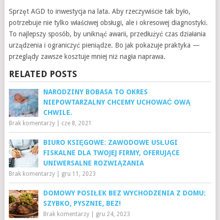
Sprzęt AGD to inwestycja na lata. Aby rzeczywiście tak było,
potrzebuje nie tylko właściwej obsługi, ale i okresowej diagnostyki.
To najlepszy sposób, by uniknąć awarii, przedłużyć czas działania
urządzenia i ograniczyć pieniądze. Bo jak pokazuje praktyka —
przeglądy zawsze kosztuje mniej niż nagła naprawa.
RELATED POSTS
NARODZINY BOBASA TO OKRES
NIEPOWTARZALNY CHCEMY UCHOWAĆ OWĄ
CHWILE.
Brak komentarzy
|
cze 8, 2021
BIURO KSIĘGOWE: ZAWODOWE USŁUGI
FISKALNE DLA TWOJEJ FIRMY, OFERUJĄCE
UNIWERSALNE ROZWIĄZANIA
Brak komentarzy
|
gru 11, 2023
DOMOWY POSIŁEK BEZ WYCHODZENIA Z DOMU:
SZYBKO, PYSZNIE, BEZ!
Brak komentarzy
|
gru 24, 2023