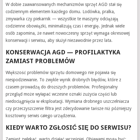
W dobie zaawansowanych mechanizmów sprzęt AGD stał się
codziennym elementem każdego domu. Lodówka, pralka,
zmywarka czy piekarnik — wszystkie te maszyny odciążają
codzienne obowiązki, minimalizują czas i energię. Jednak wiele
osób zapomina, że nawet nowoczesny sprzęt wymaga okresowej
konserwacji i serwisu, aby służył niezawodnie przez lata.
KONSERWACJA AGD — PROFILAKTYKA
ZAMIAST PROBLEMÓW
Większość problemów sprzętu domowego nie pojawia się
niespodziewanie. To zwykle wynik drobnych błędów, które z
czasem prowadzą do droższych problemów. Profesjonalny
przegląd może wyłapać wczesne oznaki zużycia części lub
niedociągnięcia w eksploatacji. Wymiana drobnego uszczelniacza
czy przeczyszczenie filtra jest zdecydowanie tańsze niż późniejszy
kosztowny serwis całego urządzenia.
KIEDY WARTO ZGŁOSIĆ SIĘ DO SERWISU?
Zamiast zwlekać, warto działać wcześniej. Objawami mogą być: