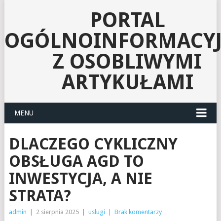
PORTAL
OGÓLNOINFORMACY
Z OSOBLIWYMI
ARTYKUŁAMI
MENU
DLACZEGO CYKLICZNY
OBSŁUGA AGD TO
INWESTYCJA, A NIE
STRATA?
admin
|
2 sierpnia 2025
|
usługi
|
Brak komentarzy